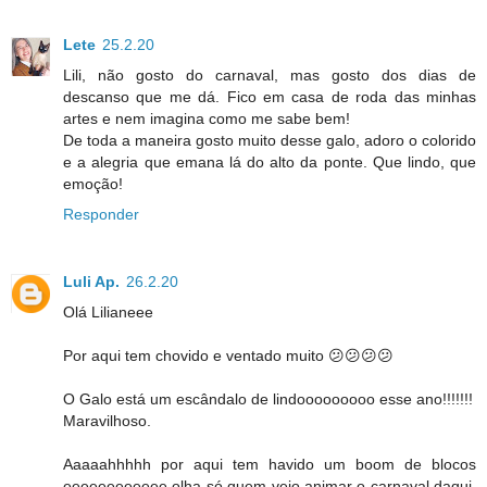
Lete
25.2.20
Lili, não gosto do carnaval, mas gosto dos dias de
descanso que me dá. Fico em casa de roda das minhas
artes e nem imagina como me sabe bem!
De toda a maneira gosto muito desse galo, adoro o colorido
e a alegria que emana lá do alto da ponte. Que lindo, que
emoção!
Responder
Luli Ap.
26.2.20
Olá Lilianeee
Por aqui tem chovido e ventado muito 😕😕😕😕
O Galo está um escândalo de lindooooooooo esse ano!!!!!!!
Maravilhoso.
Aaaaahhhhh por aqui tem havido um boom de blocos
eeeeeeeeeeee olha só quem veio animar o carnaval daqui,