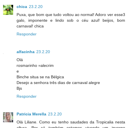
chica
23.2.20
Puxa, que bom que tudo voltou ao normal! Adoro ver esse3
galo, imponente e lindo sob o céu azul! beijos, bom
carnaval! chica
Responder
alfacinha
23.2.20
Olá
rosmarinho =alecrim
e
Binche situa se na Bélgica
Desejo a senhora três dias de carnaval alegre
Bjs
Responder
Patricia Merella
23.2.20
Olá Liliane. Como eu tenho saudades da Tropicalia nesta
altura. Por cá também estamos vivendo um inverno