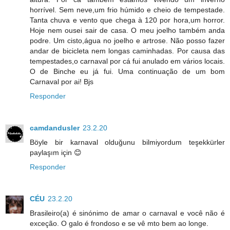
horrível. Sem neve,um frio húmido e cheio de tempestade.
Tanta chuva e vento que chega à 120 por hora,um horror.
Hoje nem ousei sair de casa. O meu joelho também anda
podre. Um cisto,água no joelho e artrose. Não posso fazer
andar de bicicleta nem longas caminhadas. Por causa das
tempestades,o carnaval por cá fui anulado em vários locais.
O de Binche eu já fui. Uma continuação de um bom
Carnaval por ai! Bjs
Responder
camdandusler
23.2.20
Böyle bir karnaval olduğunu bilmiyordum teşekkürler
paylaşım için 😊
Responder
CÉU
23.2.20
Brasileiro(a) é sinónimo de amar o carnaval e você não é
exceção. O galo é frondoso e se vê mto bem ao longe.