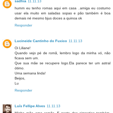
sadhia
11.11.13
humm eu tenho romas aqui em casa ..amiga eu costumo
usar ela muito em saladas sopas e pão também é boa
demais né mesmo bjus doces a quinoa ok
Responder
Lucineide Cantinho do Fuxico
11.11.13
Oi Liliane!
Quando vejo pé de romã, lembro logo da minha vó, não
ficava sem um.
Que sua mãe se recupere logo.Ela parece ter um astral
ótimo.
Uma semana linda!
Beijos,
Lu
Responder
Luís Fellipe Alves
11.11.13
Minha mãe ama romãs. E gosta das simpatias também.