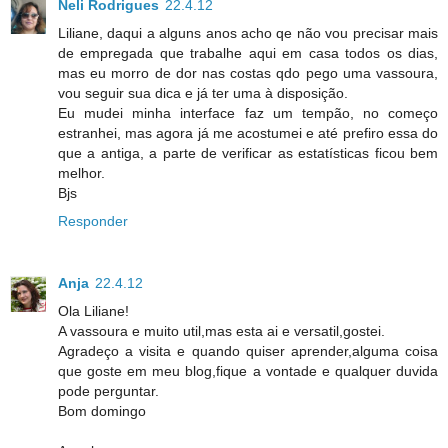
Neli Rodrigues
22.4.12
Liliane, daqui a alguns anos acho qe não vou precisar mais
de empregada que trabalhe aqui em casa todos os dias,
mas eu morro de dor nas costas qdo pego uma vassoura,
vou seguir sua dica e já ter uma à disposição.
Eu mudei minha interface faz um tempão, no começo
estranhei, mas agora já me acostumei e até prefiro essa do
que a antiga, a parte de verificar as estatísticas ficou bem
melhor.
Bjs
Responder
Anja
22.4.12
Ola Liliane!
A vassoura e muito util,mas esta ai e versatil,gostei.
Agradeço a visita e quando quiser aprender,alguma coisa
que goste em meu blog,fique a vontade e qualquer duvida
pode perguntar.
Bom domingo