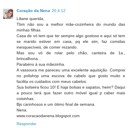
Coração da Nena
20.4.12
Liliane querida,
Tbm não sou a melhor mãe-cozinheira do mundo das
minhas filhas.
Casa de vó tem que ter sempre algo gostoso e aqui só tem
se marido estiver em casa, pq ele sim, faz comidas
inesquecíveis, de comer rezando.
Mas sou vó de rolar pelo chão, canteira de 1a.,
brincalhona...
Parabéns à sua mãezinha.
A vassoura me pareceu uma excelente aquisição. Comprei
no polishop uma escova de cabelo que gosto muito e
facilita os cuidados com meus cabelos.
Sua bolseira ficou 10! E haja bolsas e sapatos, heim? Daqui
a pouco terá que fazer outro móvel igual p caber mais
coisinhas.
Bjs carinhosos e um ótimo final de semana.
Nena.
www.coracaodanena.blogspot.com
Responder