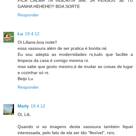
FICA CALMA TA INSCRITA SIM, JÁ PENSOU SE TU
GANHA HEHEHE!!! BOA SORTE
Responder
Lu
19.4.12
Oi Liliane,boa noite!!
essa vassoura além de ser pratica é bonita né.
Eu sou adepta as modernidades rs,tudo que facilite a
limpeza da casa é comigo mesma rs.
mas sabe que gosto mesmo,é de mudar as coisas de lugar
e cozinhar só rs.
Beijo Lu
Responder
Marly
19.4.12
Oi, Lili,
Quando vi as imagens desta vassoura também fiquei
interessada, pelo fato de ela ser tão "flexível", rsrs.