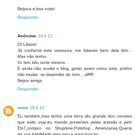
Beijoca e boa noite!
Responder
Anônimo
19.4.12
OI Liliane!
Já conhecia esta vassoura, me falaram bem dela tbm...
Mas não tenho.
Vc tem tido sorte mesmo...
E ainda não mudei o blog, gosto assim como está, prefiro
não mudar, se depender de mim....afffff
Beijos amiga
Responder
none
19.4.12
Eu também,mas tenho uma birra tão grande dos correios
que evito usar,eu mando presentes pelas artesãs e pelo
Elo7,compro no Shoptime,Polishop....Americanas.Queria
ter sua habilidade,mas isso e para poucas.