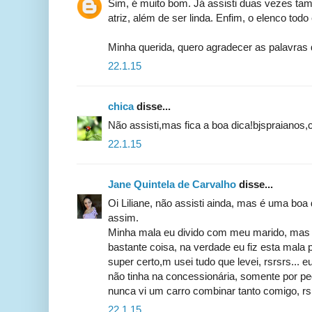
Sim, é muito bom. Já assisti duas vezes ta
atriz, além de ser linda. Enfim, o elenco todo
Minha querida, quero agradecer as palavras 
22.1.15
chica
disse...
Não assisti,mas fica a boa dica!bjspraianos,
22.1.15
Jane Quintela de Carvalho
disse...
Oi Liliane, não assisti ainda, mas é uma boa
assim.
Minha mala eu divido com meu marido, mas j
bastante coisa, na verdade eu fiz esta mala p
super certo,m usei tudo que levei, rsrsrs... 
não tinha na concessionária, somente por pe
nunca vi um carro combinar tanto comigo, rsr
22.1.15