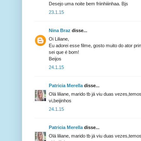
Desejo uma noite bem friinhiiinhaa. Bjs
23.1.15
Nina Braz
disse...
Oi Liliane,
Eu adorei esse filme, gosto muito do ator prin
sei que é bom!
Beijos
24.1.15
Patricia Merella
disse...
Olá liliane, marido tb já viu duas vezes,temo
vi,beijinhos
24.1.15
Patricia Merella
disse...
Olá liliane, marido tb já viu duas vezes,temo