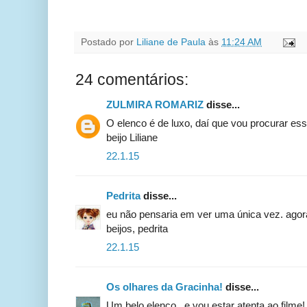
Postado por
Liliane de Paula
às
11:24 AM
24 comentários:
ZULMIRA ROMARIZ
disse...
O elenco é de luxo, daí que vou procurar esse
beijo Liliane
22.1.15
Pedrita
disse...
eu não pensaria em ver uma única vez. agora
beijos, pedrita
22.1.15
Os olhares da Gracinha!
disse...
Um belo elenco...e vou estar atenta ao filme!