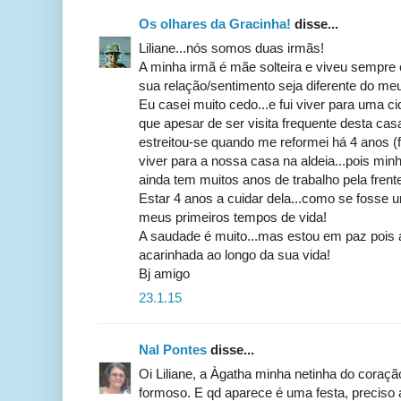
Os olhares da Gracinha!
disse...
Liliane...nós somos duas irmãs!
A minha irmã é mãe solteira e viveu sempre 
sua relação/sentimento seja diferente do me
Eu casei muito cedo...e fui viver para uma c
que apesar de ser visita frequente desta ca
estreitou-se quando me reformei há 4 anos (f
viver para a nossa casa na aldeia...pois m
ainda tem muitos anos de trabalho pela frent
Estar 4 anos a cuidar dela...como se fosse
meus primeiros tempos de vida!
A saudade é muito...mas estou em paz pois 
acarinhada ao longo da sua vida!
Bj amigo
23.1.15
Nal Pontes
disse...
Oi Liliane, a Àgatha minha netinha do cora
formoso. E qd aparece é uma festa, preciso