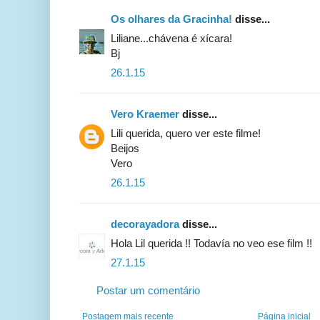
Os olhares da Gracinha!
disse...
Liliane...chávena é xícara!
Bj
26.1.15
Vero Kraemer
disse...
Lili querida, quero ver este filme!
Beijos
Vero
26.1.15
decorayadora
disse...
Hola Lil querida !! Todavía no veo ese film !!
27.1.15
Postar um comentário
Postagem mais recente
Página inicial