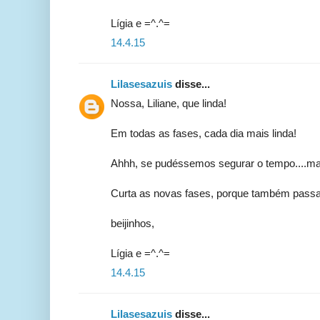
Lígia e =^.^=
14.4.15
Lilasesazuis
disse...
Nossa, Liliane, que linda!
Em todas as fases, cada dia mais linda!
Ahhh, se pudéssemos segurar o tempo....ma
Curta as novas fases, porque também pass
beijinhos,
Lígia e =^.^=
14.4.15
Lilasesazuis
disse...