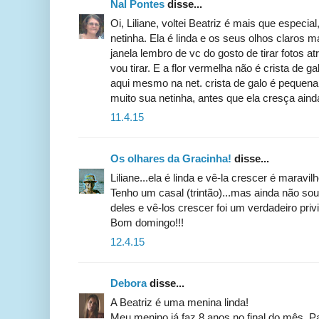
Nal Pontes
disse...
Oi, Liliane, voltei Beatriz é mais que especia
netinha. Ela é linda e os seus olhos claros
janela lembro de vc do gosto de tirar fotos 
vou tirar. E a flor vermelha não é crista de g
aqui mesmo na net. crista de galo é pequen
muito sua netinha, antes que ela cresça aind
11.4.15
Os olhares da Gracinha!
disse...
Liliane...ela é linda e vê-la crescer é maravil
Tenho um casal (trintão)...mas ainda não so
deles e vê-los crescer foi um verdadeiro privi
Bom domingo!!!
12.4.15
Debora
disse...
A Beatriz é uma menina linda!
Meu menino já faz 8 anos no final do mês. Pa