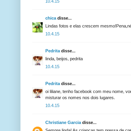
10.4.15
chica
disse...
Lindas fotos e elas crescem mesmo!Pena,né? 
10.4.15
Pedrita
disse...
linda, beijos, pedrita
10.4.15
Pedrita
disse...
oi liliane, tenho facebook com meu nome, vou
misturar os nomes nos dois lugares.
10.4.15
Christiane Garcia
disse...
Sempre linda! As crianças tem pressa de cre