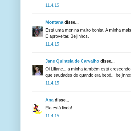
11.4.15
Montana
disse...
Está uma menina muito bonita. A minha mais v
É aproveitar. Beijinhos.
11.4.15
Jane Quintela de Carvalho
disse...
Oi Liliane.., a minha também está crescendo, a
que saudades de quando era bebê... beijinhos
11.4.15
Ana
disse...
Ela está linda!
11.4.15