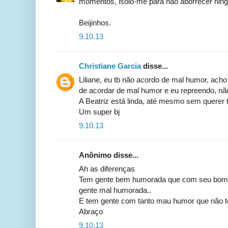
momentos, isolo-me para não aborrecer nin
Beijinhos.
9.10.13
Christiane Garcia
disse...
Liliane, eu tb não acordo de mal humor, acho
de acordar de mal humor e eu repreendo, nã
A Beatriz está linda, até mesmo sem querer tir
Um super bj
9.10.13
Anônimo disse...
Ah as diferenças
Tem gente bem humorada que com seu bom h
gente mal humorada..
E tem gente com tanto mau humor que não 
Abraço
9.10.13