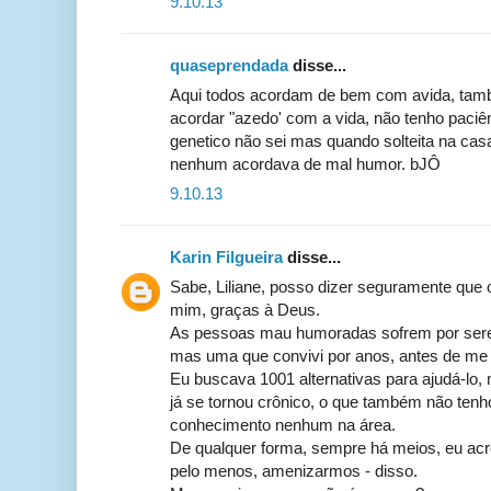
9.10.13
quaseprendada
disse...
Aqui todos acordam de bem com avida, tamb
acordar "azedo' com a vida, não tenho paci
genetico não sei mas quando solteita na ca
nenhum acordava de mal humor. bJÔ
9.10.13
Karin Filgueira
disse...
Sabe, Liliane, posso dizer seguramente que
mim, graças à Deus.
As pessoas mau humoradas sofrem por serem
mas uma que convivi por anos, antes de me 
Eu buscava 1001 alternativas para ajudá-lo
já se tornou crônico, o que também não tenh
conhecimento nenhum na área.
De qualquer forma, sempre há meios, eu acre
pelo menos, amenizarmos - disso.