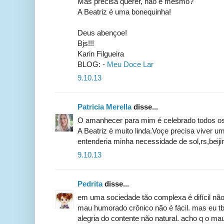
Mas precisa querer, não é mesmo?
A Beatriz é uma bonequinha!
Deus abençoe!
Bjs!!!
Karin Filgueira
BLOG: -
Meu Doce Lar
9.10.13
Patricia Merella
disse...
O amanhecer para mim é celebrado todos os
A Beatriz è muito linda.Voçe precisa viver um
entenderia minha necessidade de sol,rs,beij
9.10.13
Pedrita
disse...
em uma sociedade tão complexa é difícil nã
mau humorado crônico não é fácil. mas eu t
alegria do contente não natural. acho q o m