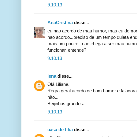
9.10.13
AnaCristina
disse...
eu nao acordo de mau humor, mas eu demoro
nao acordo...preciso de um tempo quieta enq
mais um pouco...nao chega a ser mau humor
funcionar, entende?
9.10.13
lena
disse...
Olá Liliane.
Regra geral acordo de bom humor e falador
não...
Beijinhos grandes.
9.10.13
casa de fifia
disse...