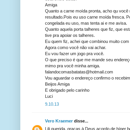
Amiga
Quanto a carne moída pronta, acho qu você
resultado.Pois eu uso carne moída fresca. Po
congelada eu uso, mas tenta ai e me avisa.
Quanto aquela porta talheres que fiz, que es
tive pra apoiar os talheres.
Eu quem fiz, achei que combinou muito com
Agora como você não vai achar.
Eu vou fazer um jogo pra você.
O que preciso é que me mande seu endereço
mimo pra você minha amiga.
falandocomasbatatas@hotmail.com
Vou aguardar o endereço confirmo o recebime
Beijos Amiga
E obrigado pelo carinho
Luci
9.10.13
Vero Kraemer
disse...
Lili querida, graças à Deus acordo de híper 