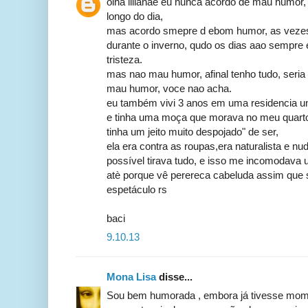
olha lilianae eu nunca acordo de mau humor
longo do dia,
mas acordo smepre d ebom humor, as vezes a
durante o inverno, qudo os dias aao sempre e
tristeza.
mas nao mau humor, afinal tenho tudo, seria
mau humor, voce nao acha.
eu também vivi 3 anos em uma residencia univ
e tinha uma moça que morava no meu quart
tinha um jeito muito despojado" de ser,
ela era contra as roupas,era naturalista e n
possível tirava tudo, e isso me incomodava
atè porque vê perereca cabeluda assim que 
espetáculo rs
baci
9.10.13
Mona Lisa
disse...
Sou bem humorada , embora já tivesse mo