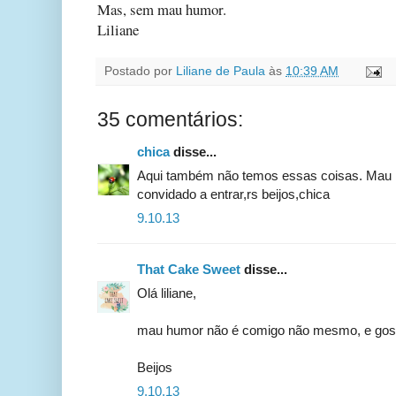
Mas, sem mau humor.
Liliane
Postado por
Liliane de Paula
às
10:39 AM
35 comentários:
chica
disse...
Aqui também não temos essas coisas. Mau 
convidado a entrar,rs beijos,chica
9.10.13
That Cake Sweet
disse...
Olá liliane,
mau humor não é comigo não mesmo, e gosto
Beijos
9.10.13